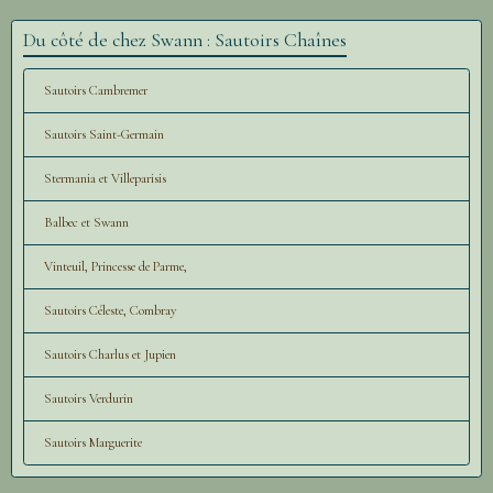
Du côté de chez Swann : Sautoirs Chaînes
Sautoirs Cambremer
Sautoirs Saint-Germain
Stermania et Villeparisis
Balbec et Swann
Vinteuil, Princesse de Parme,
Sautoirs Céleste, Combray
Sautoirs Charlus et Jupien
Sautoirs Verdurin
Sautoirs Marguerite