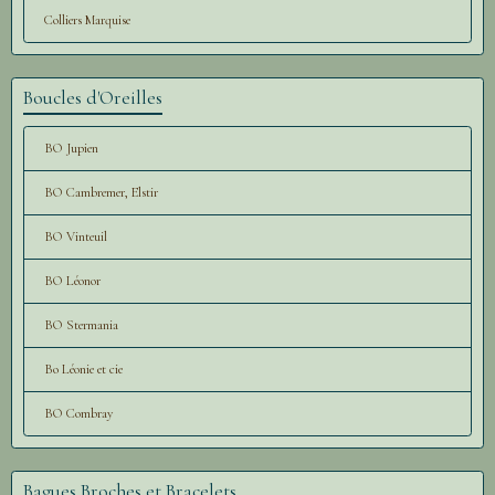
Colliers Marquise
Boucles d'Oreilles
BO Jupien
BO Cambremer, Elstir
BO Vinteuil
BO Léonor
BO Stermania
Bo Léonie et cie
BO Combray
Bagues Broches et Bracelets