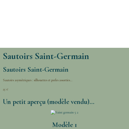
Sautoirs Saint-Germain
Sautoirs Saint-Germain
Sautoirs asymétriques : silhouettes et perles assorties...
25 €
Un petit aperçu (modèle vendu)...
Modèle 1