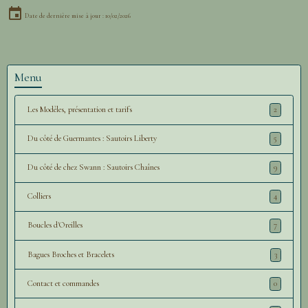
Date de dernière mise à jour : 10/02/2026
Menu
Les Modèles, présentation et tarifs
2
Du côté de Guermantes : Sautoirs Liberty
5
Du côté de chez Swann : Sautoirs Chaînes
9
Colliers
4
Boucles d'Oreilles
7
Bagues Broches et Bracelets
3
Contact et commandes
0