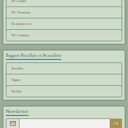
BO Léonor
BO Stermania
Bo Léonie et cie
BO Combray
Bagues Broches et Bracelets
Bracelets
Bagues
Broches
Newsletter
OK