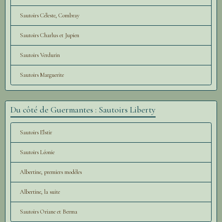
Sautoirs Céleste, Combray
Sautoirs Charlus et Jupien
Sautoirs Verdurin
Sautoirs Marguerite
Du côté de Guermantes : Sautoirs Liberty
Sautoirs Elstir
Sautoirs Léonie
Albertine, premiers modèles
Albertine, la suite
Sautoirs Oriane et Berma