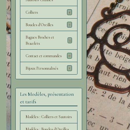
Colliers
4
Boucles d'Oreilles
7
Bagues Broches et
3
Bracelets
Contact et commandes
0
Bijoux Personnalisés
1
Les Modèles, présentation
et tarifs
Modèles : Colliers et Sautoirs
Modèles : Boucles d'Oreilles