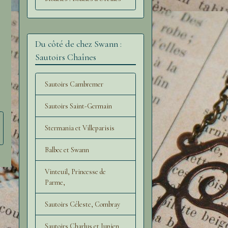
Du côté de chez Swann :
Sautoirs Chaînes
Sautoirs Cambremer
Sautoirs Saint-Germain
Stermania et Villeparisis
Balbec et Swann
Vinteuil, Princesse de
Parme,
Sautoirs Céleste, Combray
Sautoirs Charlus et Jupien