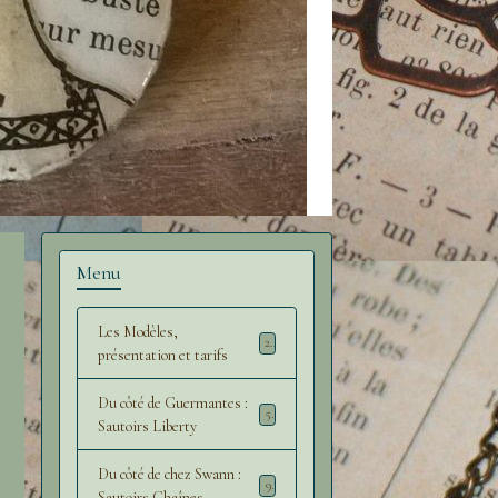
Menu
Les Modèles,
2
présentation et tarifs
Du côté de Guermantes :
5
Sautoirs Liberty
Du côté de chez Swann :
9
Sautoirs Chaînes