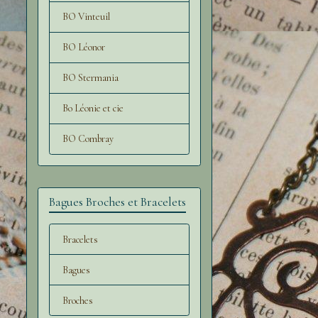
BO Vinteuil
BO Léonor
BO Stermania
Bo Léonie et cie
BO Combray
Bagues Broches et Bracelets
Bracelets
Bagues
Broches