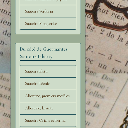
Sautoirs Verdurin
Sautoirs Marguerite
Du côté de Guermantes :
Sautoirs Liberty
Sautoirs Elstir
Sautoirs Léonie
Albertine, premiers modèles
Albertine, la suite
Sautoirs Oriane et Berma