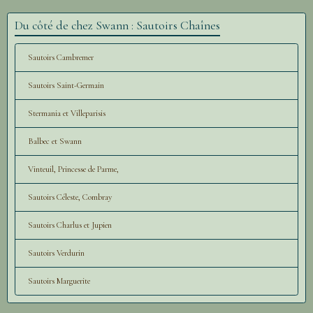
Du côté de chez Swann : Sautoirs Chaînes
Sautoirs Cambremer
Sautoirs Saint-Germain
Stermania et Villeparisis
Balbec et Swann
Vinteuil, Princesse de Parme,
Sautoirs Céleste, Combray
Sautoirs Charlus et Jupien
Sautoirs Verdurin
Sautoirs Marguerite