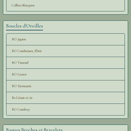
Colliers Marquise
Boucles d'Oreilles
BO Jupien
BO Cambremer, Elstir
BO Vinteuil
BO Léonor
BO Stermania
Bo Léonie et cie
BO Combray
Bagues Broches et Bracelets