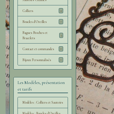
Colliers
4
Boucles d'Oreilles
7
Bagues Broches et
3
Bracelets
Contact et commandes
0
Bijoux Personnalisés
1
Les Modèles, présentation
et tarifs
Modèles : Colliers et Sautoirs
Modèles : Boucles d'Oreilles