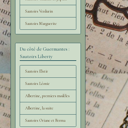
Sautoirs Verdurin
Sautoirs Marguerite
Du côté de Guermantes :
Sautoirs Liberty
Sautoirs Elstir
Sautoirs Léonie
Albertine, premiers modèles
Albertine, la suite
Sautoirs Oriane et Berma