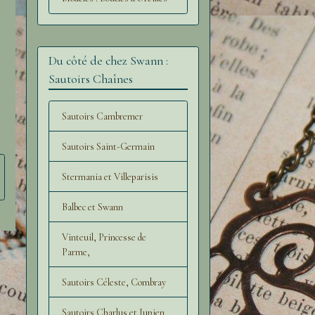
Du côté de chez Swann :
Sautoirs Chaînes
Sautoirs Cambremer
Sautoirs Saint-Germain
Stermania et Villeparisis
Balbec et Swann
Vinteuil, Princesse de
Parme,
Sautoirs Céleste, Combray
Sautoirs Charlus et Jupien