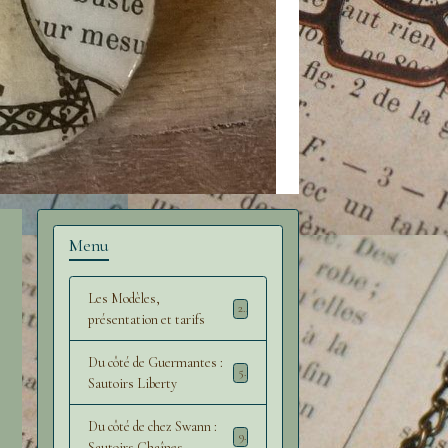
Menu
Les Modèles,
2
présentation et tarifs
Du côté de Guermantes :
5
Sautoirs Liberty
Du côté de chez Swann :
9
Sautoirs Chaînes