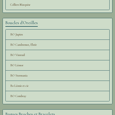
Colliers Marquise
Boucles d'Oreilles
BO Jupien
BO Cambremer, Elstir
BO Vinteuil
BO Léonor
BO Stermania
Bo Léonie et cie
BO Combray
Bagues Broches et Bracelets