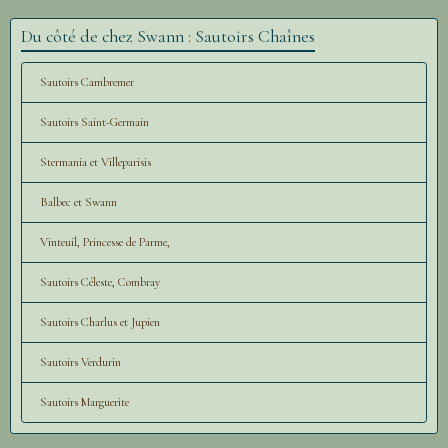
Du côté de chez Swann : Sautoirs Chaînes
Sautoirs Cambremer
Sautoirs Saint-Germain
Stermania et Villeparisis
Balbec et Swann
Vinteuil, Princesse de Parme,
Sautoirs Céleste, Combray
Sautoirs Charlus et Jupien
Sautoirs Verdurin
Sautoirs Marguerite